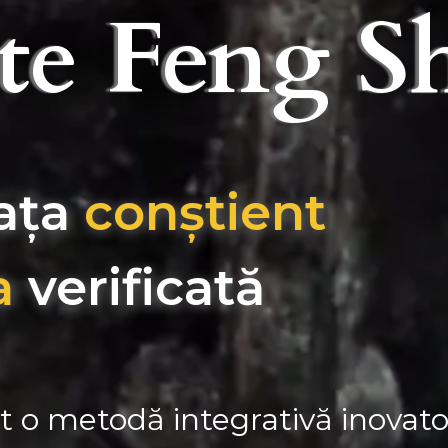
ste Feng S
ața
conștient
a
verificată
t o metodă integrativă inovat