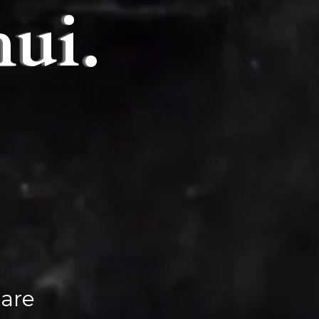
hui.
oare