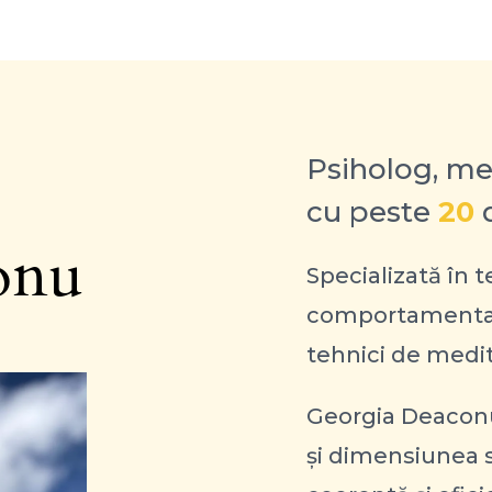
Psiholog, men
cu peste
20
d
onu
Specializată în t
comportamentale
tehnici de medita
Georgia Deaconu
și dimensiunea sp