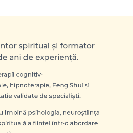
tor spiritual și formator
e ani de experiență.
erapii cognitiv-
, hipnoterapie, Feng Shui și
ție validate de specialiști.
 îmbină psihologia, neuroștiința
irituală a ființei într-o abordare