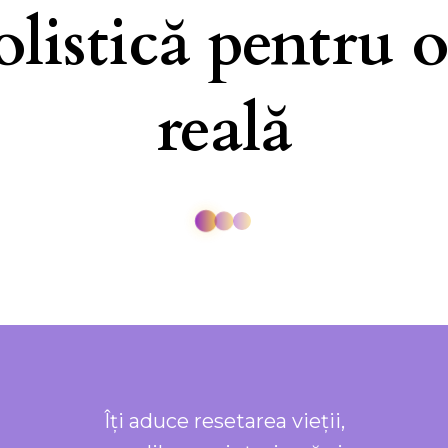
listică pentru 
reală
Îți aduce resetarea vieții,