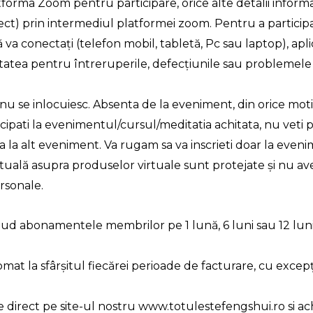
atforma Zoom pentru participare, orice alte detalii inform
direct) prin intermediul platformei zoom. Pentru a partic
să va conectați (telefon mobil, tabletă, Pc sau laptop), apl
itatea pentru întreruperile, defecțiunile sau problemel
 nu se inlocuiesc. Absenta de la eveniment, din orice moti
cipati la evenimentul/cursul/meditatia achitata, nu veti p
a la alt eveniment. Va rugam sa va inscrieti doar la eveni
ctuală asupra produselor virtuale sunt protejate și nu av
ersonale.
ud abonamentele membrilor pe 1 lună, 6 luni sau 12 lu
t la sfârșitul fiecărei perioade de facturare, cu excepți
e direct pe site-ul nostru www.totulestefengshui.ro si ac