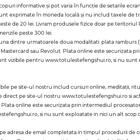
scopuri informative și pot varia în funcție de setarile ecra
sunt exprimate în moneda locală și nu includ taxele de t
ste de 20 lei. Livram produsele fizice doar pe teritoriul 
menzile peste 300 lei.
 una dintre urmatoarele doua modalitati: plata ramburs (l
, Mastercard sau Revolut. Plata online este securizata p
 sunt vizibile pentru www.totulestefengshui.ro, si nu sunt 
ile pe site-ul nostru includ cursuri online, meditații, rit
e direct pe site-ul nostru www.totulestefengshui.ro si ac
Plata online este securizata prin intermediul procesatorul
tefengshui.ro, si nu sunt exploatate in nici un alt scop de
e pe adresa de email completata in timpul procedurii de 