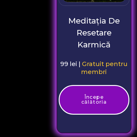
Meditația De
Resetare
Karmică
99 lei |
Gratuit pentru
membri
Începe
călătoria