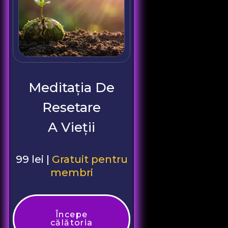
Meditația De
Resetare
A Vieții
99 lei |
Gratuit pentru
membri
Începe
călătoria