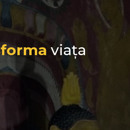
sforma
viața