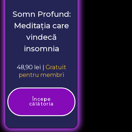
Somn Profund:
Meditația care
vindecă
insomnia
48,90 lei |
Gratuit
pentru membri
Începe
călătoria