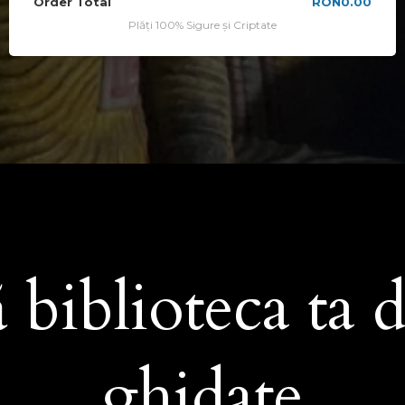
Order Total
RON0.00
Plăți 100% Sigure și Criptate
 biblioteca ta d
ghidate