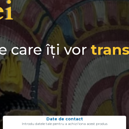
i
 care îți vor
tran
Date de contact
Introdu datele tale pentru a achizi'iona acest produs