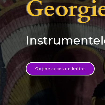
Georgie
Instrumentele
Obține acces nelimitat