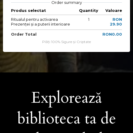
Order summary
Produs selectat
Quantity
Valoare
Ritualul pentru activarea
1
RON
Prezenței și a puterii interioare
29.90
Order Total
RON0.00
Plăți 100% Sigure și Criptate
Explorează
biblioteca ta de