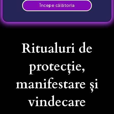
Începe călătoria
Ritualuri de
protecție,
manifestare și
vindecare