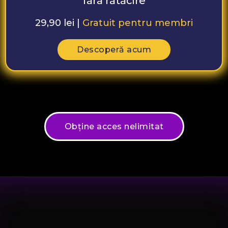
fără rătăcire
29,90 lei |
Gratuit pentru membri
Descoperă acum
Obține acces nelimitat