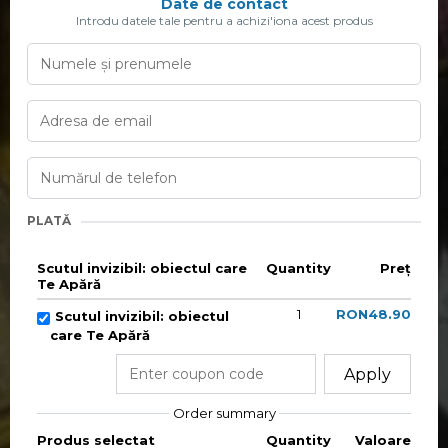
Date de contact
Introdu datele tale pentru a achizi'iona acest produs
PLATĂ
Scutul invizibil: obiectul care
Quantity
Preț
Te Apără
1
RON48.90
Scutul invizibil: obiectul
care Te Apără
Apply
Order summary
Produs selectat
Quantity
Valoare