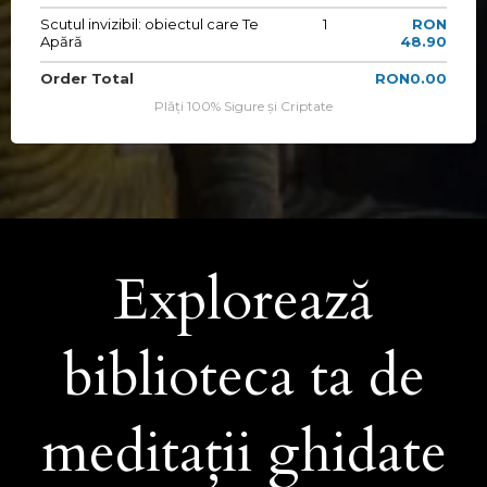
Scutul invizibil: obiectul care Te
1
RON
Apără
48.90
Order Total
RON0.00
Plăți 100% Sigure și Criptate
Explorează
biblioteca ta de
meditații ghidate